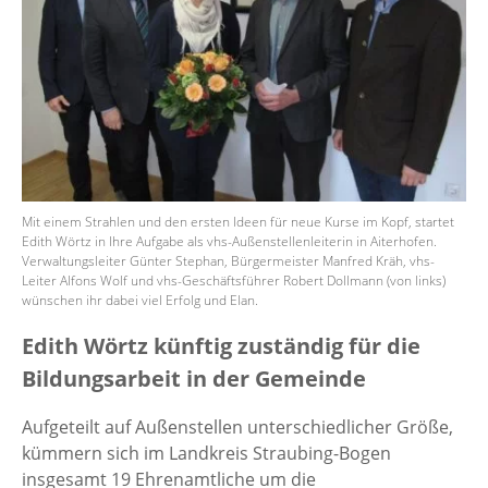
Mit einem Strahlen und den ersten Ideen für neue Kurse im Kopf, startet
Edith Wörtz in Ihre Aufgabe als vhs-Außenstellenleiterin in Aiterhofen.
Verwaltungsleiter Günter Stephan, Bürgermeister Manfred Kräh, vhs-
Leiter Alfons Wolf und vhs-Geschäftsführer Robert Dollmann (von links)
wünschen ihr dabei viel Erfolg und Elan.
Edith Wörtz künftig zuständig für die
Bildungsarbeit in der Gemeinde
Aufgeteilt auf Außenstellen unterschiedlicher Größe,
kümmern sich im Landkreis Straubing-Bogen
insgesamt 19 Ehrenamtliche um die