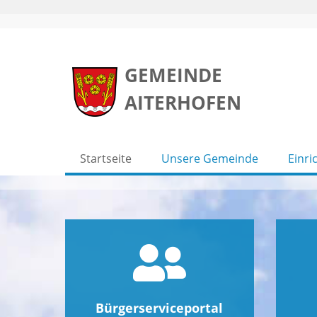
Skip
to
GEMEINDE
content
AITERHOFEN
Startseite
Unsere Gemeinde
Einri
Bürgerserviceportal