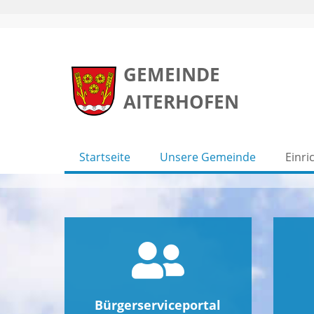
Skip
to
GEMEINDE
content
AITERHOFEN
Startseite
Unsere Gemeinde
Einri
Bürgerserviceportal