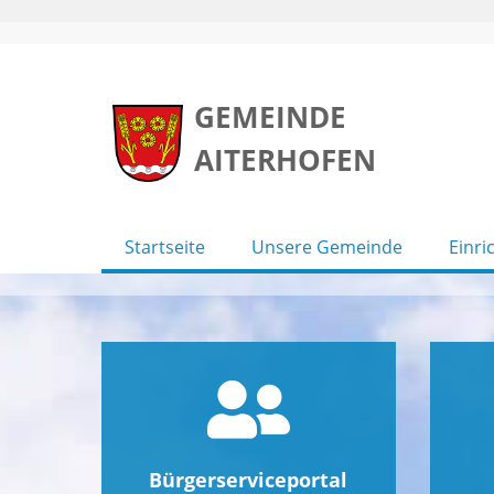
Skip
to
GEMEINDE
content
AITERHOFEN
Startseite
Unsere Gemeinde
Einri
Bürgerserviceportal