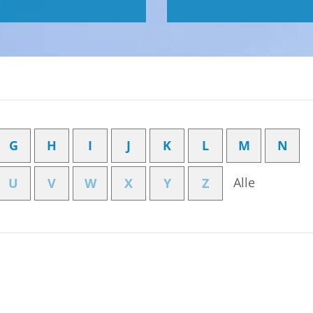
G
H
I
J
K
L
M
N
Alle
U
V
W
X
Y
Z