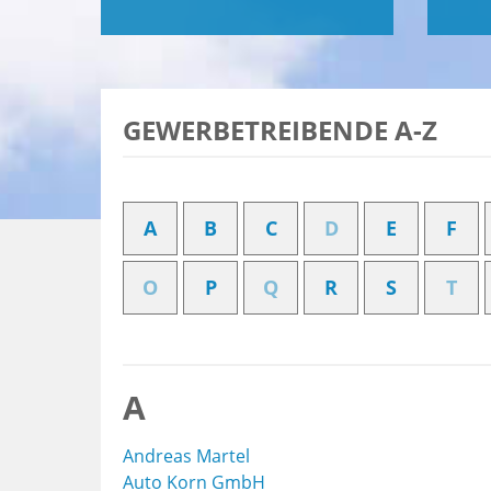
GEWERBETREIBENDE A-Z
A
B
C
D
E
F
O
P
Q
R
S
T
A
Andreas Martel
Auto Korn GmbH