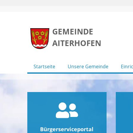
Skip
to
GEMEINDE
content
AITERHOFEN
Startseite
Unsere Gemeinde
Einri
Bürgerserviceportal