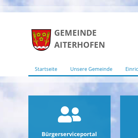
Skip
to
GEMEINDE
content
AITERHOFEN
Startseite
Unsere Gemeinde
Einri
Bürgerserviceportal