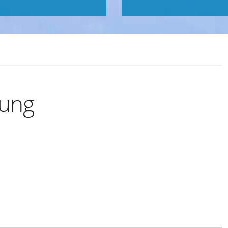
zung
Exportiere Ical