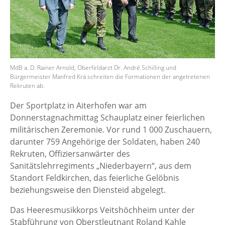
MdB a. D. Rainer Arnold, Oberfeldarzt Dr. André Schilling und
Bürgermeister Manfred Krä schreiten die Formationen der angetretenen
Rekruten ab.
Der Sportplatz in Aiterhofen war am
Donnerstagnachmittag Schauplatz einer feierlichen
militärischen Zeremonie. Vor rund 1 000 Zuschauern,
darunter 759 Angehörige der Soldaten, haben 240
Rekruten, Offiziersanwärter des
Sanitätslehrregiments „Niederbayern“, aus dem
Standort Feldkirchen, das feierliche Gelöbnis
beziehungsweise den Diensteid abgelegt.
Das Heeresmusikkorps Veitshöchheim unter der
Stabführung von Oberstleutnant Roland Kahle