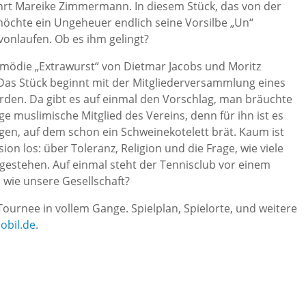
rt Mareike Zimmermann. In diesem Stück, das von der
möchte ein Ungeheuer endlich seine Vorsilbe „Un“
vonlaufen. Ob es ihm gelingt?
omödie „Extrawurst“ von Dietmar Jacobs und Moritz
 Das Stück beginnt mit der Mitgliederversammlung eines
erden. Da gibt es auf einmal den Vorschlag, man bräuchte
ige muslimische Mitglied des Vereins, denn für ihn ist es
egen, auf dem schon ein Schweinekotelett brät. Kaum ist
ion los: über Toleranz, Religion und die Frage, wie viele
gestehen. Auf einmal steht der Tennisclub vor einem
n wie unsere Gesellschaft?
ournee in vollem Gange. Spielplan, Spielorte, und weitere
obil.de
.