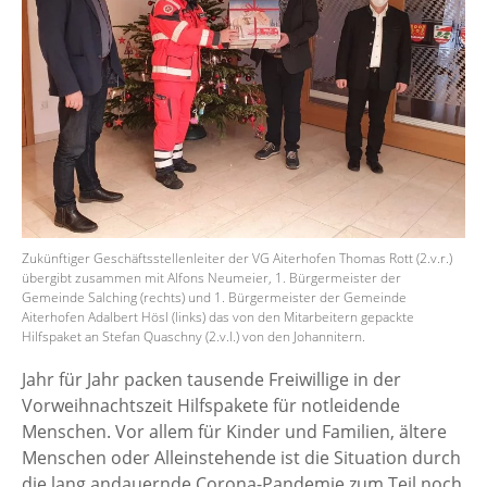
Zukünftiger Geschäftsstellenleiter der VG Aiterhofen Thomas Rott (2.v.r.)
übergibt zusammen mit Alfons Neumeier, 1. Bürgermeister der
Gemeinde Salching (rechts) und 1. Bürgermeister der Gemeinde
Aiterhofen Adalbert Hösl (links) das von den Mitarbeitern gepackte
Hilfspaket an Stefan Quaschny (2.v.l.) von den Johannitern.
Jahr für Jahr packen tausende Freiwillige in der
Vorweihnachtszeit Hilfspakete für notleidende
Menschen. Vor allem für Kinder und Familien, ältere
Menschen oder Alleinstehende ist die Situation durch
die lang andauernde Corona-Pandemie zum Teil noch