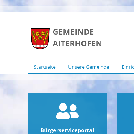
Skip
to
GEMEINDE
content
AITERHOFEN
Startseite
Unsere Gemeinde
Einri
Bürgerserviceportal