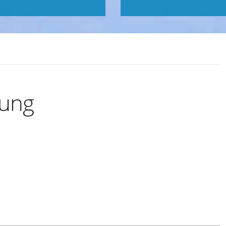
zung
Exportiere Ical