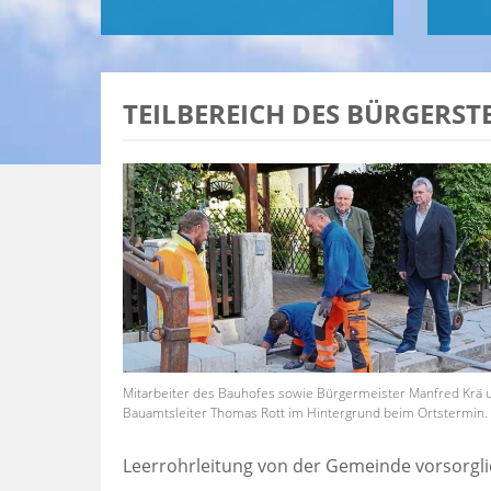
TEILBEREICH DES BÜRGERST
Mitarbeiter des Bauhofes sowie Bürgermeister Manfred Krä 
Bauamtsleiter Thomas Rott im Hintergrund beim Ortstermin.
Leerrohrleitung von der Gemeinde vorsorglic