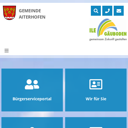
GEMEINDE
AITERHOFEN
Skip
to
ntermenü
zeigen
content
ntermenü
zeigen
ntermenü
zeigen
ntermenü
zeigen
ntermenü
zeigen
ntermenü
zeigen
Bürgerserviceportal
Wir für Sie