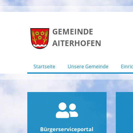
Skip
to
GEMEINDE
content
AITERHOFEN
Startseite
Unsere Gemeinde
Einri
Bürgerserviceportal